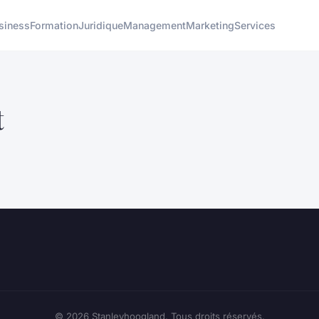
siness
Formation
Juridique
Management
Marketing
Services
t
© 2026 Stanleyhoogland. Tous droits réservés.