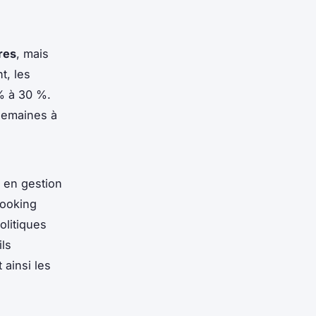
res
, mais
t, les
% à 30 %.
semaines à
 en gestion
Booking
olitiques
ils
 ainsi les