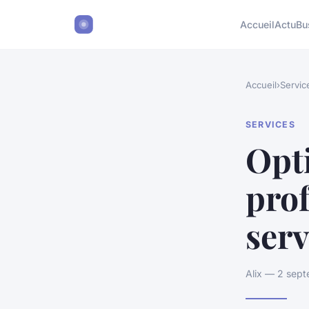
Accueil
Actu
Bu
Accueil
›
Servic
SERVICES
Opt
prof
serv
Alix — 2 sept