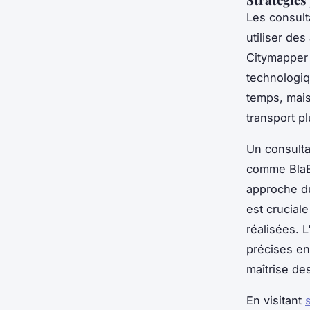
Les consult
utiliser de
Citymapper 
technologiq
temps, mais
transport p
Un consult
comme BlaBl
approche du
est crucial
réalisées. 
précises en
maîtrise de
En visitant