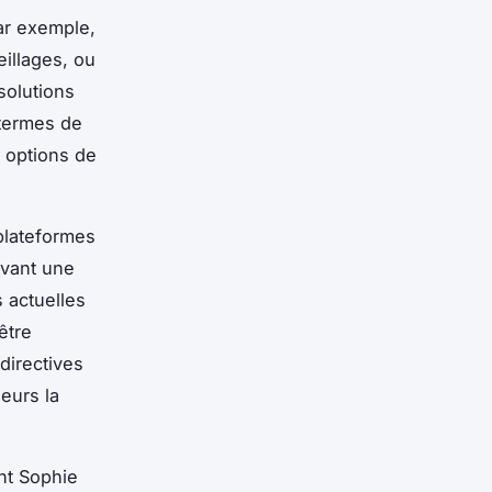
ar exemple,
illages, ou
solutions
 termes de
 options de
plateformes
uvant une
 actuelles
être
directives
eurs la
nt Sophie