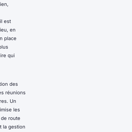
ien,
l est
lieu, en
en place
plus
ire qui
ation des
les réunions
ures. Un
imise les
e de route
 la gestion