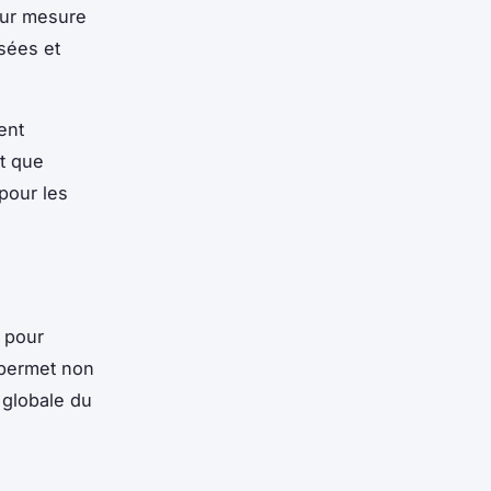
sur mesure
sées et
ent
t que
pour les
l pour
 permet non
 globale du