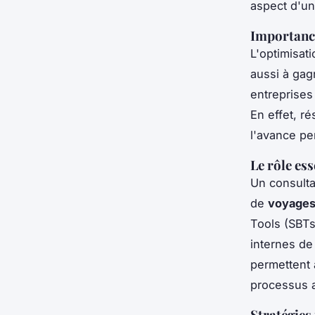
aspect d'un
Importance
L'optimisat
aussi à gag
entreprises
En effet, r
l'avance pe
Le rôle es
Un consulta
de
voyages 
Tools (SBTs)
internes de
permettent a
processus a
Stratégies