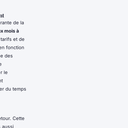
nt
rante de la
x mois à
tarifs et de
 en fonction
le des
e
r le
nt
ser du temps
tour. Cette
 aussi