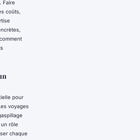
 Faire
es coûts,
rtise
oncrètes,
z comment
ts
un
elle pour
. Les voyages
aspillage
 un rôle
liser chaque