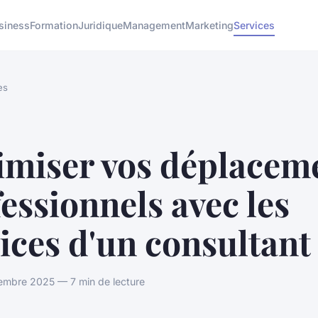
siness
Formation
Juridique
Management
Marketing
Services
es
imiser vos déplacem
essionnels avec les
ices d'un consultant
embre 2025 — 7 min de lecture