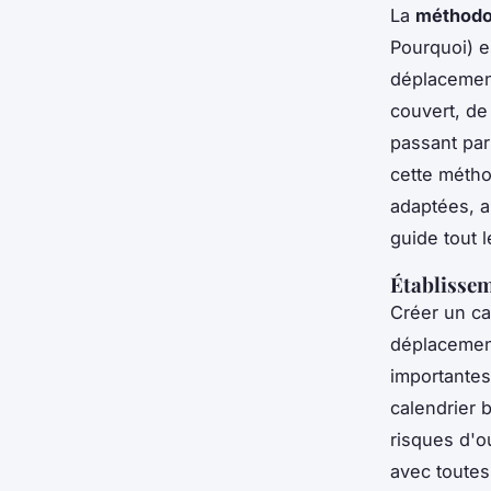
La
méthod
Pourquoi) es
déplacement
couvert, de 
passant par 
cette métho
adaptées, al
guide tout 
Établisseme
Créer un cal
déplacemen
importantes
calendrier b
risques d'ou
avec toutes