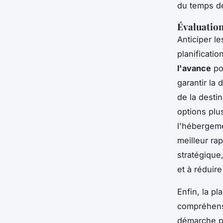
du temps de
Évaluation
Anticiper l
planificatio
l'avance
pou
garantir la 
de la desti
options plu
l'hébergeme
meilleur ra
stratégique
et à réduire
Enfin, la p
compréhensi
démarche pe