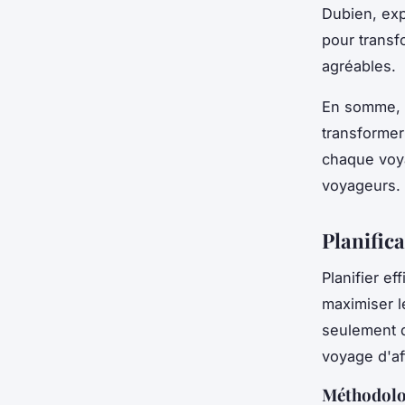
Dubien, ex
pour transf
agréables.
En somme, l
transformer
chaque voy
voyageurs.
Planific
Planifier e
maximiser l
seulement d
voyage d'af
Méthodolo